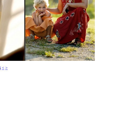
6
<
>