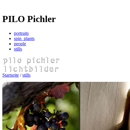
PILO Pichler
portraits
spin_plants
people
stills
Startseite
/
stills