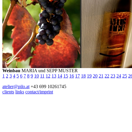
Weinbau
MARIA und SEPP MUSTER
1
2
3
4
5
6
7
8
9
10
11
12
13
14
15
16
17
18
19
20
21
22
23
24
25
2
atelier@pilo.at
+43 699 10261745
clients
links
contact/imprint